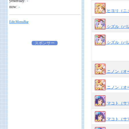
yesterday:
-
now:
-
ヒヨリ（ニ
Edit:MenuBar
シズル（バ
シズル（バ
スポンサー
ニノン（オ
ニノン（オ
マコト（サ
マコト（サ