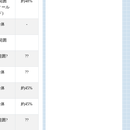
範囲
約48%
ィール
ド)
単体
-
範囲
範囲?
??
単体
??
単体
約45%
単体
約45%
範囲?
??