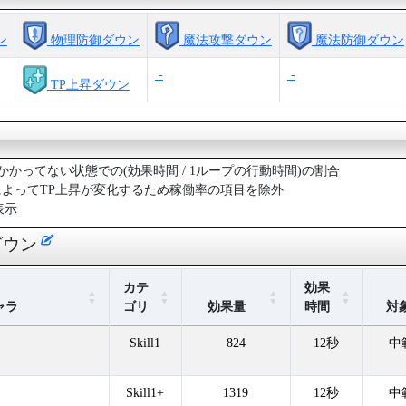
ン
物理防御ダウン
魔法攻撃ダウン
魔法防御ダウン
-
-
TP上昇ダウン
かってない状態での(効果時間 / 1ループの行動時間)の割合
kによってTP上昇が変化するため稼働率の項目を除外
表示
ダウン
カテ
効果
ャラ
ゴリ
効果量
時間
対
Skill1
824
12秒
中
Skill1+
1319
12秒
中