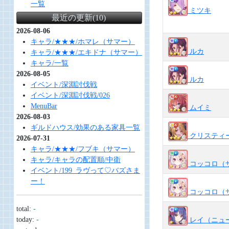
一覧
ミツキ
最近の更新(10)
2026-08-06
キャラ/★★★/ホマレ（サマー）
ルカ
キャラ/★★★/エキドナ（サマー）
キャラ/一覧
2026-08-05
ルカ
イベント/深淵討伐戦
イベント/深淵討伐戦/026
MenuBar
ムイミ
2026-08-03
ギルドハウス/効果のある家具一覧
クリスティ
2026-07-31
キャラ/★★★/フブキ（サマー）
キャラ/キャラの配置順/中衛
コッコロ（
イベント/199_ラヴって♡バズさま
ー！
コッコロ（
total:
-
today:
-
レイ（ニュ