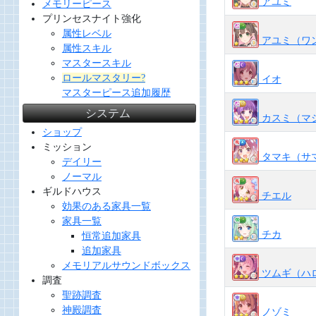
アユミ
メモリーピース
プリンセスナイト強化
属性レベル
アユミ（ワ
属性スキル
マスタースキル
ロールマスタリー?
イオ
マスターピース追加履歴
システム
カスミ（マ
ショップ
ミッション
タマキ（サ
デイリー
ノーマル
ギルドハウス
チエル
効果のある家具一覧
家具一覧
チカ
恒常追加家具
追加家具
メモリアルサウンドボックス
ツムギ（ハ
調査
聖跡調査
神殿調査
ノゾミ