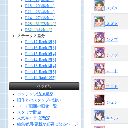
R18～20(赤枠～)
スズメ
R21～23(緑枠～)
R24～27(橙枠～)
R28～31(空枠～)?
スズメ
R32～(桃枠～)?
ステータス差分
シノブ
Rank17-Rank18[3]
Rank16-Rank17[3]
Rank15-Rank16[4]
シノブ
Rank14-Rank15[3]
Rank13-Rank14[4]
マコト
Rank12-Rank13[5]
Rank11-Rank12[5]
その他
マコト
コンテンツ追加履歴
旧作とのスタンプの違い
ジュン
ロード画面の画像一覧
スタミナ貯金
人気キャラ投票
キャル
編集者用/更新が必要になるページ