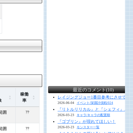
最近のコメント(10)
稼働
レイジングジョー1番目参考にさせていただ
象
率
2026-06-04
イベント/深淵討伐戦/024
『リトルリリカル』と『シェフィ』と『
範囲
??
2026-03-23
キャラ/キャラの配置順
『ゴブリン』が現れてほしい！
2026-03-23
モンスター一覧
範囲
??