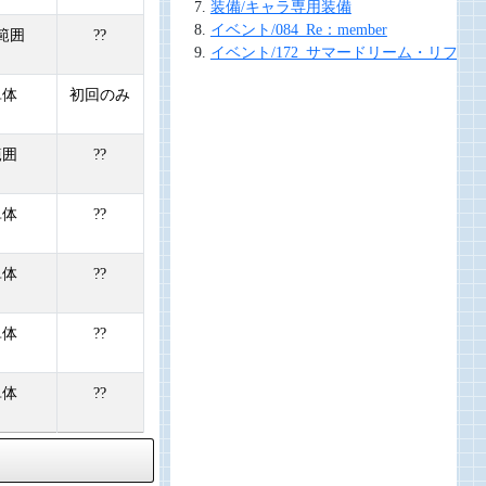
装備/キャラ専用装備
イベント/084_Re：member
範囲
??
イベント/172_サマードリーム・リフレ
単体
初回のみ
範囲
??
単体
??
単体
??
単体
??
単体
??