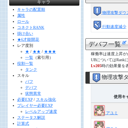
キャラ
キャラの配置順
物理攻撃ダウ
属性
ロール
行動速度減少
コネクトRANK
掛け合い
★6才能開花
デバフ一覧
レア度別
★
/
★★
/
★★★
稼働率は速度上昇がか
一覧
（索引用）
UBについてはRan
役割一覧
Lv205
時の効果量を
タンク
スキル
物理攻撃
バフ
デバフ
状態異常
使用キ
必要EXP
/
スキル強化
プレイヤー必要EXP
レベルアップ速度
アユミ
ステータス解説
計算式