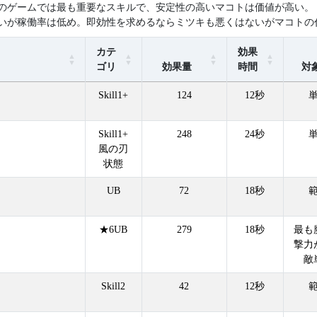
のゲームでは最も重要なスキルで、安定性の高いマコトは価値が高い。
いが稼働率は低め。即効性を求めるならミツキも悪くはないがマコトの
カテ
効果
ゴリ
効果量
時間
対
Skill1+
124
12秒
Skill1+
248
24秒
風の刃
状態
UB
72
18秒
★6UB
279
18秒
最も
撃力
敵
Skill2
42
12秒