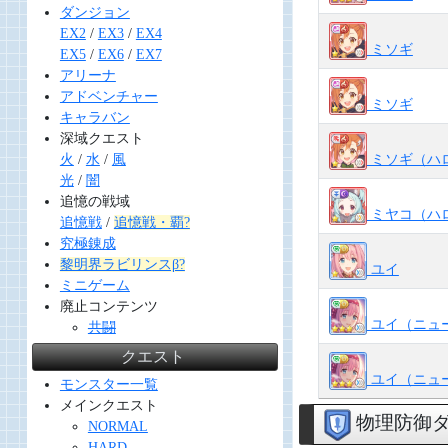
ダンジョン
EX2
/
EX3
/
EX4
ミソギ
EX5
/
EX6
/
EX7
アリーナ
アドベンチャー
ミソギ
キャラバン
深域クエスト
ミソギ（ハ
火
/
水
/
風
光
/
闇
追憶の戦域
ミヤコ（ハ
追憶戦
/
追憶戦・覇?
究極錬成
黎明界ラビリンスβ?
ユイ
ミニゲーム
廃止コンテンツ
ユイ（ニュ
共闘
クエスト
ユイ（ニュ
モンスター一覧
メインクエスト
物理防御
NORMAL
HARD