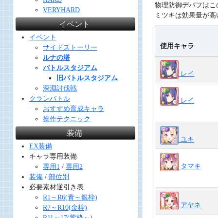
物理防御デバフはこ
VERYHARD
ミツキは効果量が高
イベント
イベント
使用キャラ
サイドストーリー
ルナの塔
バトルスタジアム
レイ
旧バトルスタジアム
深淵討伐戦
クランバトル
レイ
おすすめ育成キャラ
操作テクニック
装備
ユキ
EX装備
キャラ専用装備
タマキ
専用1
/
専用2
装備
/
部位別
必要素材逆引き表
R1～R6(青～銀枠)
アヤネ
R7～R10(金枠)
R11～17(紫枠～)