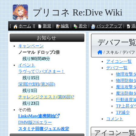
プリコネ Re:Dive Wiki
ホーム
新規
編集
差分
バックアップ
添
お知らせ
デバフ一
キャンペーン
スキル
デバフ
ノーマル ドロップ2倍
残り
9
時間
49
分
アイコン一覧
イベント
デバフ一覧
ラヴって♡バズさまー！
物理攻撃
残り
15
日
物理防御
深淵討伐戦(第26回)
魔法攻撃
残り
1
日
魔法防御
チャレンジクエスト(第06回)?
行動速度
残り
23
日
TP上昇ダ
その他
TP減少
LinksMate連携開始
コメント
DMM版216エラー
スタミナ回復ジュエル改定
アイコン一