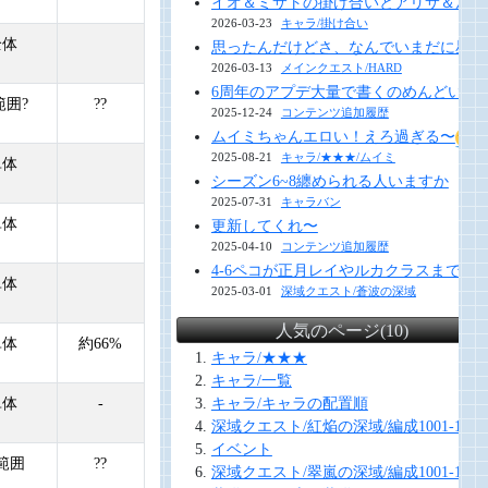
イオ＆ミサトの掛け合いとアリサ＆ルナ
2026-03-23
キャラ/掛け合い
全体
思ったんだけどさ、なんでいまだに星１
2026-03-13
メインクエスト/HARD
6周年のアプデ大量で書くのめんどい 今年
範囲?
??
2025-12-24
コンテンツ追加履歴
ムイミちゃんエロい！えろ過ぎる〜
2025-08-21
キャラ/★★★/ムイミ
単体
シーズン6~8纏められる人いますか
2025-07-31
キャラバン
単体
更新してくれ〜
2025-04-10
コンテンツ追加履歴
4-6ペコが正月レイやルカクラスまで
単体
2025-03-01
深域クエスト/蒼波の深域
人気のページ(10)
単体
約66%
キャラ/★★★
キャラ/一覧
単体
-
キャラ/キャラの配置順
深域クエスト/紅焔の深域/編成1001-1010
イベント
範囲
??
深域クエスト/翠嵐の深域/編成1001-1010