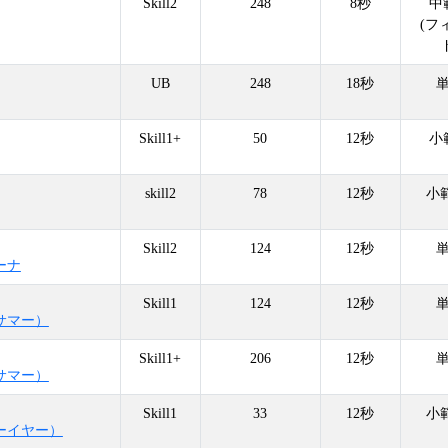
Skill2
248
8秒
中
(フ
UB
248
18秒
Skill1+
50
12秒
小
skill2
78
12秒
小
Skill2
124
12秒
ーナ
Skill1
124
12秒
サマー）
Skill1+
206
12秒
サマー）
Skill1
33
12秒
小
ーイヤー）