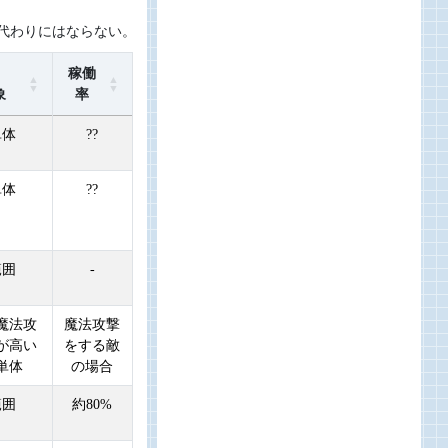
代わりにはならない。
稼働
象
率
単体
??
単体
??
範囲
-
魔法攻
魔法攻撃
が高い
をする敵
単体
の場合
範囲
約80%